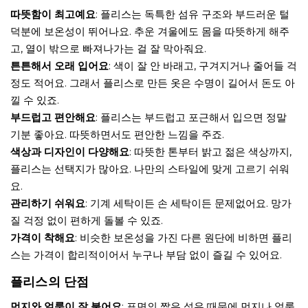
따뜻함이 최고예요
: 플리스는 독특한 섬유 구조와 부드러운 털
덕분에 보온성이 뛰어나요. 추운 겨울에도 몸을 따뜻하게 해주
고, 열이 밖으로 빠져나가는 걸 잘 막아줘요.
튼튼해서 오래 입어요
: 색이 잘 안 바래고, 구겨지거나 줄어들 걱
정도 적어요. 그래서 플리스로 만든 옷은 수명이 길어서 돈도 아
낄 수 있죠.
부드럽고 편안해요
: 플리스는 부드럽고 포근해서 입으면 정말
기분 좋아요. 따뜻하면서도 편안한 느낌을 주죠.
색상과 디자인이 다양해요
: 따뜻한 톤부터 밝고 젊은 색상까지,
플리스는 선택지가 많아요. 나만의 스타일에 맞게 고르기 쉬워
요.
관리하기 쉬워요
: 기계 세탁이든 손 세탁이든 문제없어요. 망가
질 걱정 없이 편하게 돌볼 수 있죠.
가격이 착해요
: 비슷한 보온성을 가진 다른 원단에 비하면 플리
스는 가격이 합리적이어서 누구나 부담 없이 즐길 수 있어요.
플리스의 단점
먼지와 얼룩이 잘 붙어요
: 표면의 짧은 섬유 때문에 먼지나 얼룩