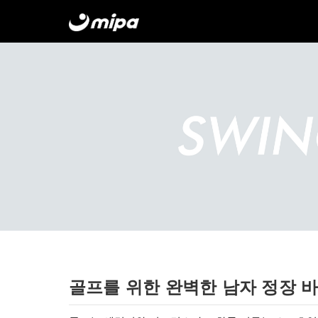
LONG SLEEVE T-SHIRT
SHORT SLEEVE T-SHIRT
LONG SLEEVE T-SHIRT
SHORT SLEEVE T-SHIRT
SKIRTS & DRESSES
GOLF BALL BAGS
HAND BAGS
GOLF CLUB BAGS
SHOP ALL >
SHOP ALL >
SHOP ALL >
SHOP ALL >
골프를 위한 완벽한 남자 정장 