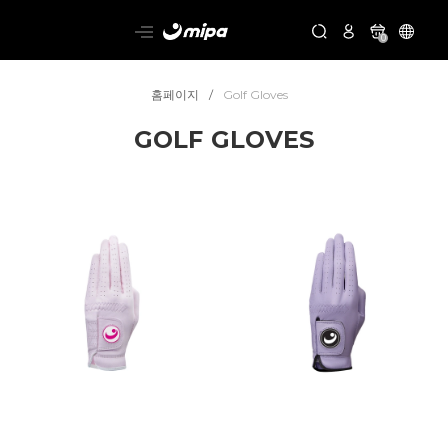
0
홈페이지
Golf Gloves
GOLF GLOVES