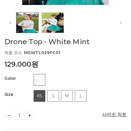
Drone Top - White Mint
제품 코드:
MSWTL029FC01
129.000원
Color
Size
XS
S
M
L
사이즈 차트
사이즈 차트
–
+