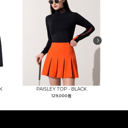
K
PAISLEY TOP - BLACK
DR
129,000원