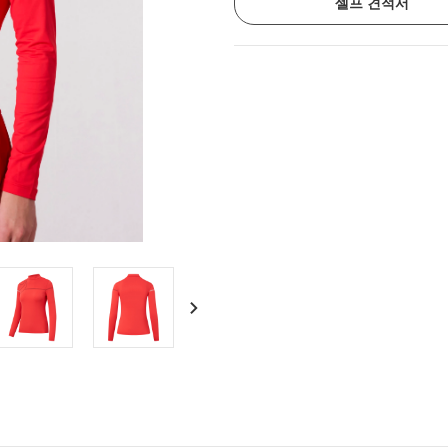
셀프 견적서