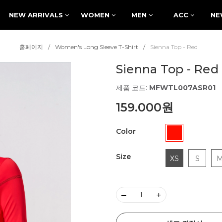
NEW ARRIVALS
WOMEN
MEN
ACC
NE
홈페이지
Women's Long Sleeve T-Shirt
Sienna Top - Red
Sienna Top - Red
제품 코드:
MFWTL007ASR01
159.000원
Color
Size
XS
S
–
+