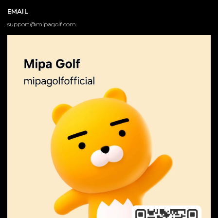
EMAIL
support@mipagolf.com