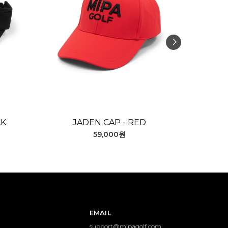
CK
JADEN CAP - RED
59,000원
EMAIL
support@mipagolf.com