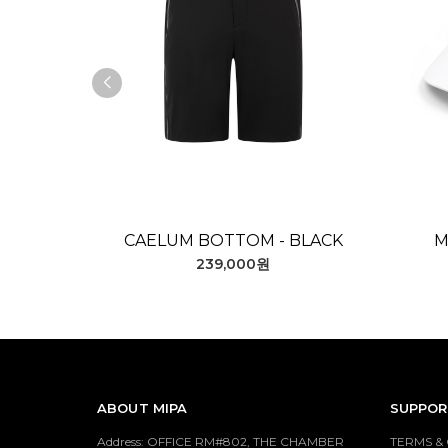
CAELUM BOTTOM - BLACK
M
239,000원
ABOUT MIPA
SUPPOR
Address: OFFICE RM#802, THE CHAMBER
TERMS &