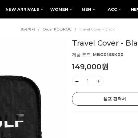
NEW ARRIVALS
WOMEN
MEN
ACC
NE
홈페이지
Order KOL/KOC
Travel Cover - Black
Travel Cover - Bl
제품 코드:
MBG013SK00
149,000원
–
+
셀프 견적서