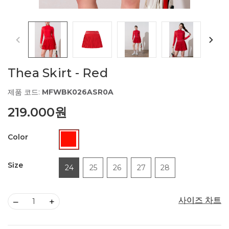
Thea Skirt - Red
제품 코드:
MFWBK026ASR0A
219.000원
Color
Size
24
25
26
27
28
사이즈 차트
사이즈 차트
–
+