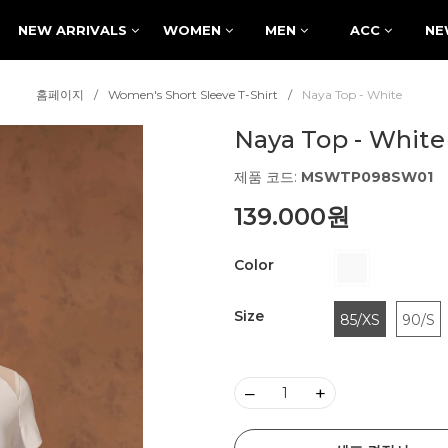
NEW ARRIVALS
WOMEN
MEN
ACC
NE
홈페이지
Women's Short Sleeve T-Shirt
Naya Top - White
Naya Top - White
제품 코드:
MSWTP098SW01
139.000원
Color
Size
85/XS
90/S
–
+