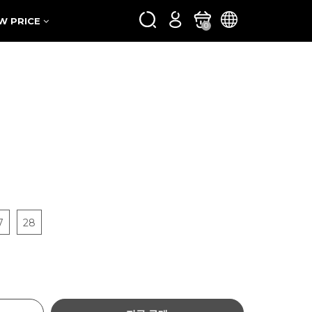
W PRICE
0
7
28