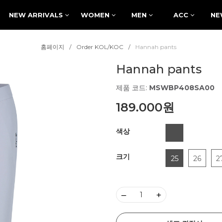
NEW ARRIVALS
WOMEN
MEN
ACC
NE
홈페이지
Order KOL/KOC
Hannah pants
Hannah pants
제품 코드:
MSWBP408SA00
189.000원
색상
크기
25
26
2
–
+