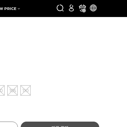
W PRICE
0
00
105
110