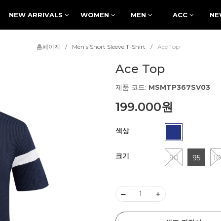
NEW ARRIVALS
WOMEN
MEN
ACC
NE
홈페이지
Men's Short Sleeve T-Shirt
Ace Top
Ace Top
제품 코드:
MSMTP367SV03
199.000원
색상
크기
90
95
1
–
+