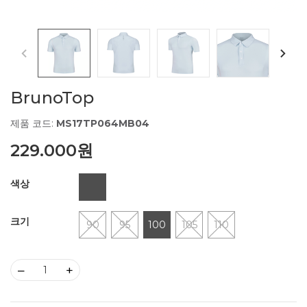
BrunoTop
제품 코드:
MS17TP064MB04
229.000원
색상
크기
90
95
100
105
110
–
+