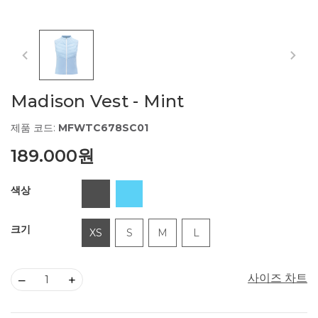
Madison Vest - Mint
제품 코드:
MFWTC678SC01
189.000원
색상
크기
XS
S
M
L
사이즈 차트
–
+