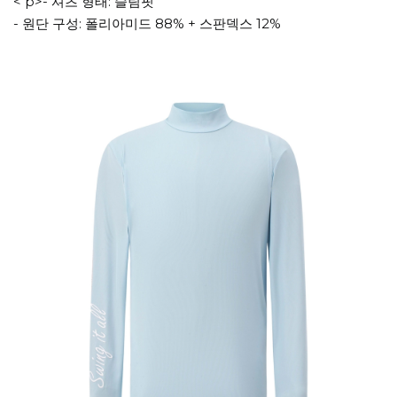
< p>- 셔츠 형태: 슬림핏
- 원단 구성: 폴리아미드 88% + 스판덱스 12%