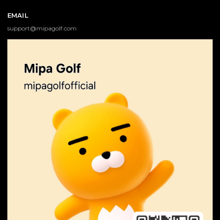
EMAIL
support@mipagolf.com