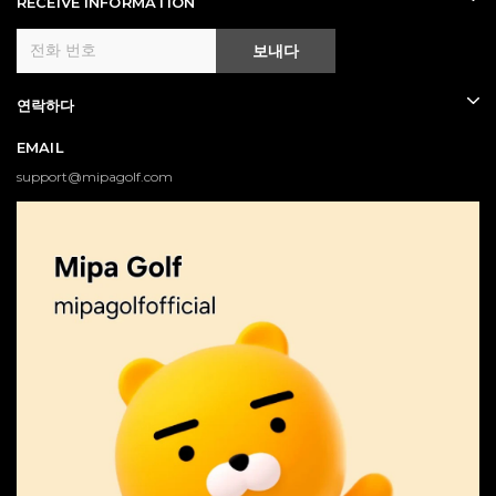
RECEIVE INFORMATION
보내다
연락하다
EMAIL
support@mipagolf.com