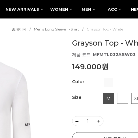
NEW ARRIVALS
WOMEN
MEN
ACC
NE
홈페이지
Men's Long Sleeve T-Shirt
Grayson Top - White
Grayson Top - Wh
제품 코드:
MFMTL032ASW03
149.000원
Color
Size
M
L
X
–
+