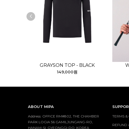
GRAYSON TOP - BLACK
W
149,000원
ABOUT MIPA
SUPPOR
Address: OFFICE RM#802, THE CHAMBER
TERMS &
PARK LOGIA 56 GAMILJUNGANG-RO,
REFUND 
HANAM-SI, GYEONGGI-DO, KOREA