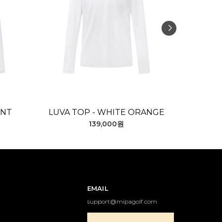
INT
LUVA TOP - WHITE ORANGE
LUVA
139,000원
EMAIL
support@mipagolf.com