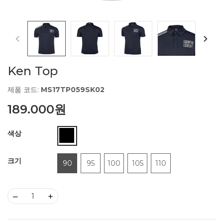
Ken Top
제품 코드:
MS17TP059SK02
189.000원
색상
크기
90
95
100
105
110
–
+