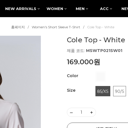
NEW ARRIVALS
WOMEN
MEN
ACC
NE
홈페이지
Women's Short Sleeve T-Shirt
Cole Top - White
Cole Top - White
제품 코드:
MSWTP021SW01
169.000원
Color
Size
85/XS
90/S
–
+