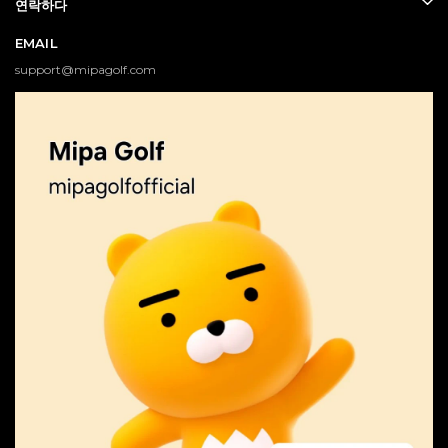
연락하다
EMAIL
support@mipagolf.com