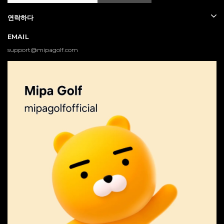
연락하다
EMAIL
support@mipagolf.com