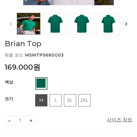
Brian Top
제품 코드:
MSMTP568SG03
169.000원
색상
크기
M
L
XL
2XL
사이즈 차트
–
+