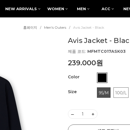
NEW ARRIVALS
WOMEN
MEN
ACC
NE
홈페이지
Men's Outers
Avis Jacket - Black
Avis Jacket - Bla
제품 코드:
MFMTC017ASK03
239.000원
Color
Size
95/M
100/L
–
+