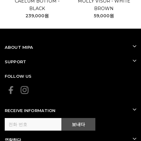
CAELUM BOTTOM -
MOLLY VISOR - WHITE
BLACK
BROWN
239,000원
59,000원
ABOUT MIPA
SUPPORT
FOLLOW US
RECEIVE INFORMATION
보내다
연락하다