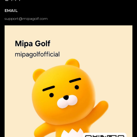
EMAIL
support@mipagolf.com