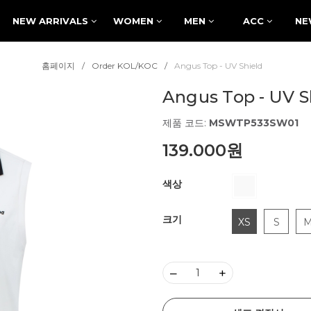
NEW ARRIVALS
WOMEN
MEN
ACC
NE
홈페이지
Order KOL/KOC
Angus Top - UV Shield
Angus Top - UV S
제품 코드:
MSWTP533SW01
139.000원
색상
크기
XS
S
–
+