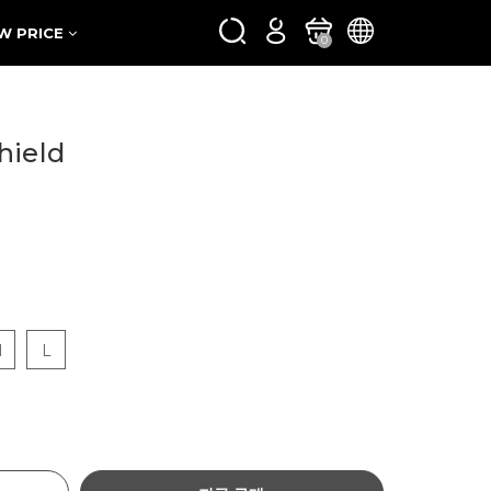
W PRICE
0
hield
M
L